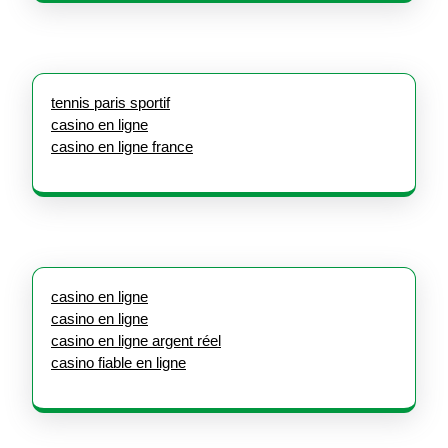
tennis paris sportif
casino en ligne
casino en ligne france
casino en ligne
casino en ligne
casino en ligne argent réel
casino fiable en ligne