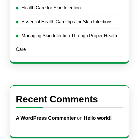
Health Care for Skin Infection
Essential Health Care Tips for Skin Infections
Managing Skin Infection Through Proper Health
Care
Recent Comments
A WordPress Commenter
on
Hello world!