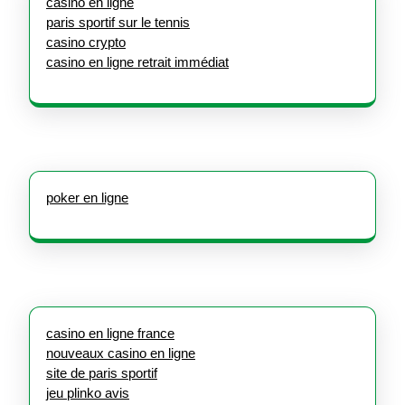
casino en ligne
paris sportif sur le tennis
casino crypto
casino en ligne retrait immédiat
poker en ligne
casino en ligne france
nouveaux casino en ligne
site de paris sportif
jeu plinko avis