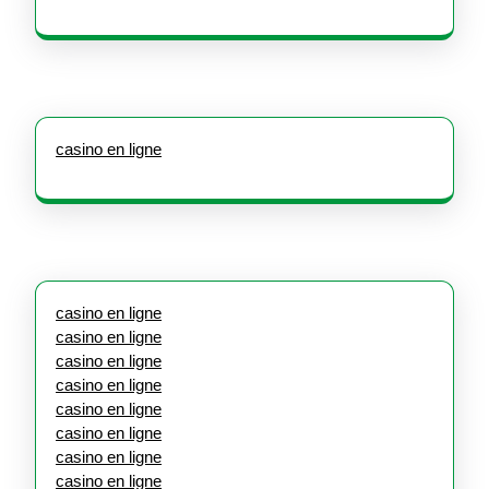
casino en ligne
casino en ligne
casino en ligne
casino en ligne
casino en ligne
casino en ligne
casino en ligne
casino en ligne
casino en ligne