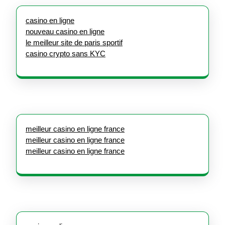
casino en ligne
nouveau casino en ligne
le meilleur site de paris sportif
casino crypto sans KYC
meilleur casino en ligne france
meilleur casino en ligne france
meilleur casino en ligne france