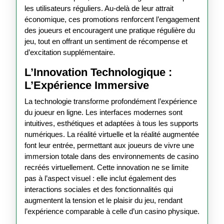
les utilisateurs réguliers. Au-delà de leur attrait
économique, ces promotions renforcent l’engagement
des joueurs et encouragent une pratique régulière du
jeu, tout en offrant un sentiment de récompense et
d’excitation supplémentaire.
L’Innovation Technologique :
L’Expérience Immersive
La technologie transforme profondément l’expérience
du joueur en ligne. Les interfaces modernes sont
intuitives, esthétiques et adaptées à tous les supports
numériques. La réalité virtuelle et la réalité augmentée
font leur entrée, permettant aux joueurs de vivre une
immersion totale dans des environnements de casino
recréés virtuellement. Cette innovation ne se limite
pas à l’aspect visuel : elle inclut également des
interactions sociales et des fonctionnalités qui
augmentent la tension et le plaisir du jeu, rendant
l’expérience comparable à celle d’un casino physique.