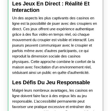
Les Jeux En Direct : Réalité Et
Interaction
Un des aspects les plus captivants des casinos en
ligne est la possibilité de jouer avec des croupiers en
direct. Ces jeux offrent une expérience authentique
grâce à des flux vidéo en temps réel, où chaque
mouvement du croupier est visible et interactif. Les
joueurs peuvent communiquer avec le croupier et
parfois même avec d’autres participants, ce qui
reproduit la dimension sociale des casinos
physiques. Cette approche combine le confort de la
maison avec l’excitation d’un environnement réel,
séduisant ainsi un public en quête d’authenticité.
Les Défis Du Jeu Responsable
Malgré leurs nombreux avantages, les casinos en
ligne doivent faire face à des enjeux liés au jeu
responsable. L’accessibilité permanente peut
favoriser une pratique excessive et entraîner des