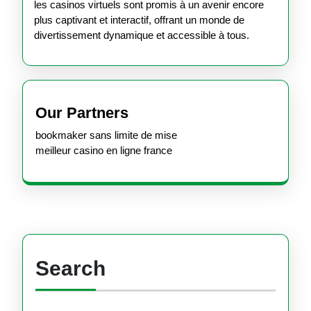
les casinos virtuels sont promis à un avenir encore
plus captivant et interactif, offrant un monde de
divertissement dynamique et accessible à tous.
Our Partners
bookmaker sans limite de mise
meilleur casino en ligne france
Search